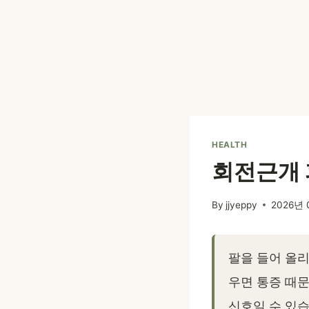
HEALTH
회전근개 
By
jjyeppy
2026년 
팔을 들어 올리
우면 통증 때문
신호일 수 있