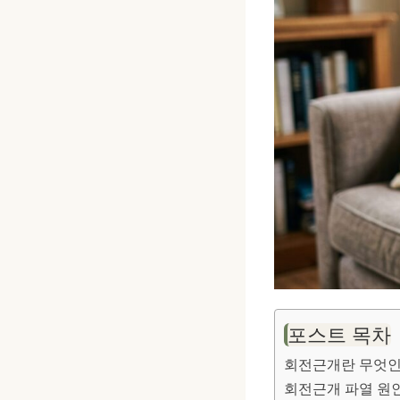
포스트 목차
회전근개란 무엇
회전근개 파열 원