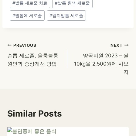
#
발톱 세로줄 치료
#
발톱 흰색 세로줄
#
발톱에 세로줄
#
엄지발톱 세로줄
글
PREVIOUS
NEXT
손톱 세로줄, 울퉁불퉁
양곡지원 2023 – 쌀
탐
원인과 증상개선 방법
10kg을 2,500원에 사보
색
자
Similar Posts