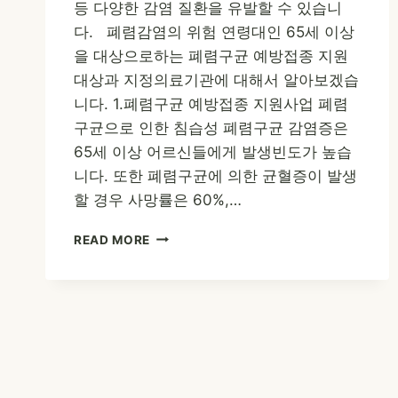
등 다양한 감염 질환을 유발할 수 있습니
다. 폐렴감염의 위험 연령대인 65세 이상
을 대상으로하는 폐렴구균 예방접종 지원
대상과 지정의료기관에 대해서 알아보겠습
니다. 1.폐렴구균 예방접종 지원사업 폐렴
구균으로 인한 침습성 폐렴구균 감염증은
65세 이상 어르신들에게 발생빈도가 높습
니다. 또한 폐렴구균에 의한 균혈증이 발생
할 경우 사망률은 60%,…
폐
READ MORE
렴
구
균
예
방
접
종
무