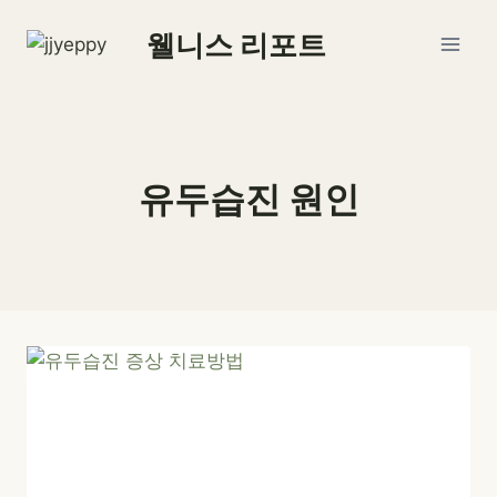
Skip
웰니스 리포트
to
content
유두습진 원인