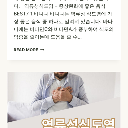
다. 역류성식도염 – 증상완화에 좋은 음식
BEST7 1.바나나 바나나는 역류성 식도염에 가
장 좋은 음식 중 하나로 알려져 있습니다. 바나
나에는 비타민C와 비타민A가 풍부하여 식도의
염증을 줄이는데 도움을 줄 수…
역
READ MORE
류
성
식
도
염
–
증
상
완
화
에
좋
은