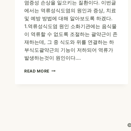
염증성 손상을 일으키는 질환이다. 이번글
에서는 역류성식도염의 원인과 증상, 치료
및 예방 방법에 대해 알아보도록 하겠다.
1.역류성식도염 원인 소화기관에는 음식물
이 역류할 수 없도록 조절하는 괄약근이 존
재하는데, 그 중 식도와 위를 연결하는 하
부식도괄약근의 기능이 저하되어 역류가
발생하는것이 원인이다….
역
READ MORE
류
성
식
도
염
증
상
과
©
치
료