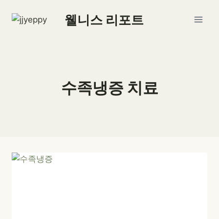
Skip
웰니스 리포트
to
content
수족냉증 치료