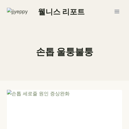
Skip
웰니스 리포트
to
content
손톱 울퉁불퉁