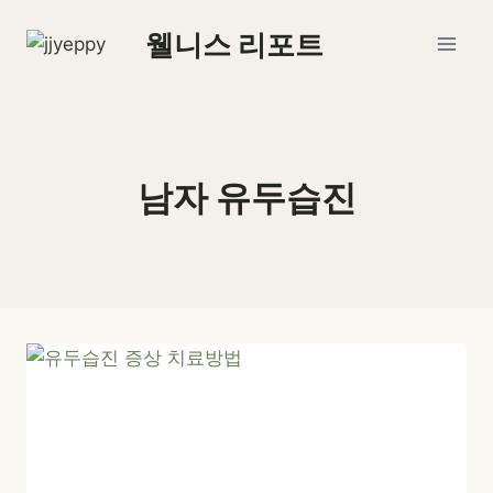
Skip
웰니스 리포트
to
content
남자 유두습진