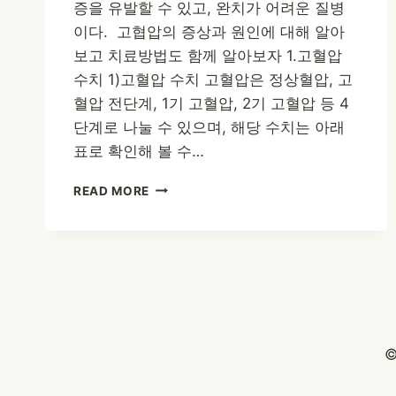
증을 유발할 수 있고, 완치가 어려운 질병
이다. 고협압의 증상과 원인에 대해 알아
보고 치료방법도 함께 알아보자 1.고혈압
수치 1)고혈압 수치 고혈압은 정상혈압, 고
혈압 전단계, 1기 고혈압, 2기 고혈압 등 4
단계로 나눌 수 있으며, 해당 수치는 아래
표로 확인해 볼 수…
고
READ MORE
혈
압
수
치,
원
인,
증
상,
©
치
료
방