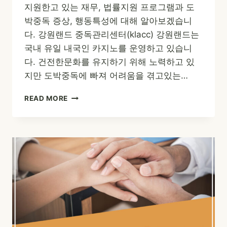
지원한고 있는 재무, 법률지원 프로그램과 도
박중독 증상, 행동특성에 대해 알아보겠습니
다. 강원랜드 중독관리센터(klacc) 강원랜드는
국내 유일 내국인 카지노를 운영하고 있습니
다. 건전한문화를 유지하기 위해 노력하고 있
지만 도박중독에 빠져 어려움을 겪고있는…
도
READ MORE
박
중
독
재
무,
법
률
지
원
(FEAT.
강
원