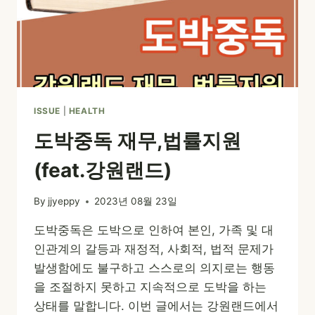
강
원
랜
드)
ISSUE
|
HEALTH
도박중독 재무,법률지원
(feat.강원랜드)
By
jjyeppy
2023년 08월 23일
도박중독은 도박으로 인하여 본인, 가족 및 대
인관계의 갈등과 재정적, 사회적, 법적 문제가
발생함에도 불구하고 스스로의 의지로는 행동
을 조절하지 못하고 지속적으로 도박을 하는
상태를 말합니다. 이번 글에서는 강원랜드에서