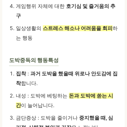
게임행위 자체에 대한
호기심 및 즐거움의 추
구
일상생활의
스트레스 해소나 어려움을 회피
하
는 행동
도박중독의 행동특성
집착
:
과거 도박을 했을때 위로나 안도감에 집
착
합니다.
내성 : 도박에 베팅하는
돈과 도박에 쏟는 시
간
이 늘어납니다.
금단증상 : 도박을 줄이거나
중지했을 때, 심