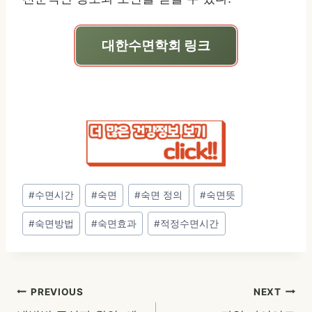
대한수면학회 링크
Post
#
수면시간
#
숙면
#
숙면 정의
#
숙면뜻
Tags:
#
숙면방법
#
숙면효과
#
적정수면시간
글
PREVIOUS
NEXT