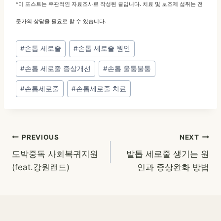
*이 포스트는 주관적인 자료조사로 작성된 글입니다. 치료 및 보조제 섭취는 전
문가의 상담을 필요로 할 수 있습니다.
Post
#
손톱 세로줄
#
손톱 세로줄 원인
Tags:
#
손톱 세로줄 증상개선
#
손톱 울퉁불퉁
#
손톱세로줄
#
손톱세로줄 치료
글
PREVIOUS
NEXT
도박중독 사회복귀지원
발톱 세로줄 생기는 원
탐
(feat.강원랜드)
인과 증상완화 방법
색